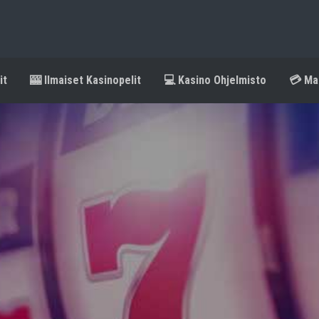
it
🎰 Ilmaiset Kasinopelit
💻 Kasino Ohjelmisto
💳 Ma