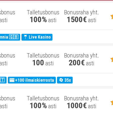
usbonus
Talletusbonus
Bonusraha yht.
100%
1500€
asti
asti
asti
annia 🇬🇧
🤵 Live Kasino
usbonus
Talletusbonus
Bonusraha yht.
100
200€
asti
asti
asti
🇹
🎰 +100 ilmaiskierrosta
🔄 35x
usbonus
Talletusbonus
Bonusraha yht.
100%
1000€
asti
asti
asti