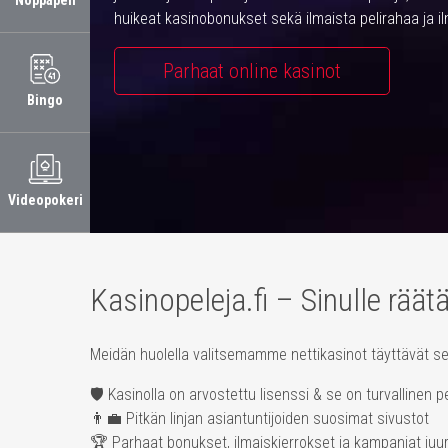
Noppapeli
huikeat kasinobonukset sekä ilmaista pelirahaa ja ilm
Parhaat online kasinot
Bingo
Videopokeri
Kasinopeleja.fi – Sinulle rää
Meidän huolella valitsemamme nettikasinot täyttävät seu
🛡️ Kasinolla on arvostettu lisenssi & se on turvallinen p
👨‍💼 Pitkän linjan asiantuntijoiden suosimat sivustot
🏆 Parhaat bonukset, ilmaiskierrokset ja kampanjat juur