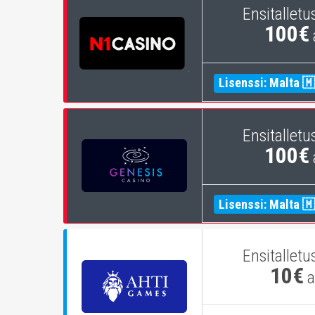
Ensitallet
100€
Lisenssi: Malta 
Ensitallet
100€
Lisenssi: Malta 
Ensitallet
10€
a