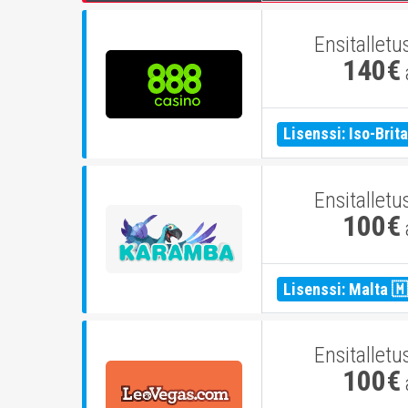
Ensitallet
140€
Lisenssi: Iso-Brit
Ensitallet
100€
Lisenssi: Malta 
Ensitallet
100€