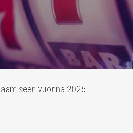
a pelaamiseen vuonna 2026