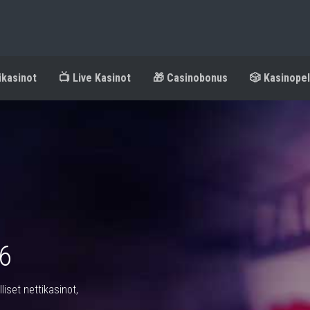
ikasinot
📺 Live Kasinot
🎁 Casinobonus
🎲 Kasinopel
6
liset nettikasinot,