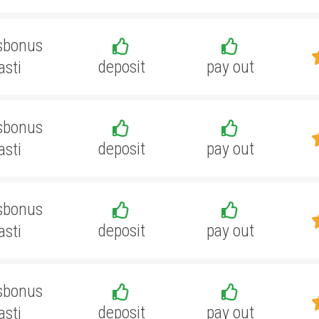
usbonus
deposit
pay out
asti
usbonus
deposit
pay out
asti
usbonus
deposit
pay out
asti
usbonus
deposit
pay out
asti