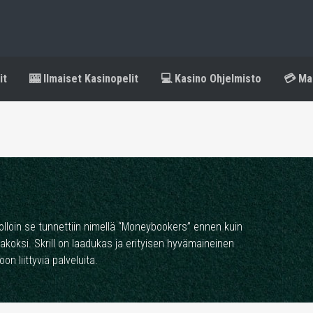
it
🎰 Ilmaiset Kasinopelit
💻 Kasino Ohjelmisto
💳 Ma
jolloin se tunnettiin nimellä “Moneybookers” ennen kuin
koksi. Skrill on laadukas ja erityisen hyvämaineinen
n liittyviä palveluita.