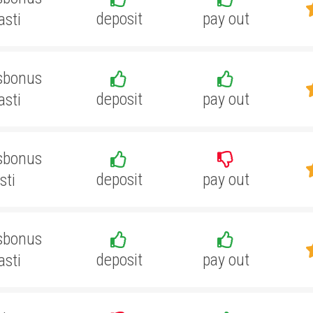
deposit
pay out
asti
usbonus
deposit
pay out
asti
usbonus
deposit
pay out
sti
usbonus
deposit
pay out
asti