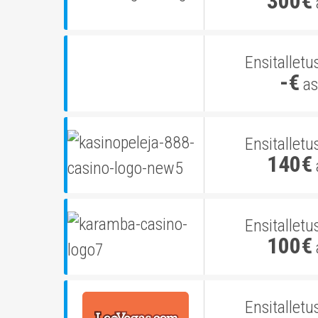
300€
Ensitallet
-€
as
Ensitallet
140€
Ensitallet
100€
Ensitallet