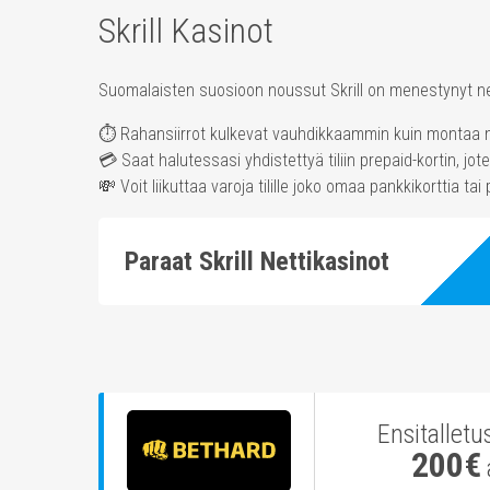
Skrill Kasinot
Suomalaisten suosioon noussut Skrill on menestynyt nett
⏱️ Rahansiirrot kulkevat vauhdikkaammin kuin montaa
💳 Saat halutessasi yhdistettyä tiliin prepaid-kortin, j
💸 Voit liikuttaa varoja tilille joko omaa pankkikorttia tai
Paraat Skrill Nettikasinot
Ensitallet
200€