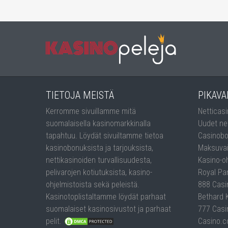
TIETOJA MEISTÄ
PIKAVA
Kerromme sivuillamme mitä
Netticasi
suomalaisella kasinomarkkinalla
Uudet ne
tapahtuu. Löydät sivuiltamme tietoa
Casinob
kasinobonuksista ja tarjouksista,
Maksuvai
nettikasinoiden turvallisuudesta,
Kasino-o
pelivarojen kotiutuksista, kasino-
Royal Pa
ohjelmistoista sekä peleistä.
888 Casi
Kasinotoplistaltamme löydät parhaat
Bethard 
suomalaiset kasinosivustot ja parhaat
777 Casi
pelit.
Casino.