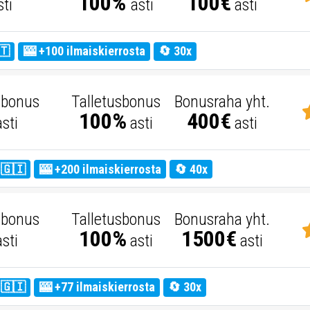
100%
100€
ti
asti
asti
🇹
🎰 +100 ilmaiskierrosta
🔄 30x
sbonus
Talletusbonus
Bonusraha yht.
100%
400€
sti
asti
asti
r 🇬🇮
🎰 +200 ilmaiskierrosta
🔄 40x
sbonus
Talletusbonus
Bonusraha yht.
100%
1500€
sti
asti
asti
r 🇬🇮
🎰 +77 ilmaiskierrosta
🔄 30x