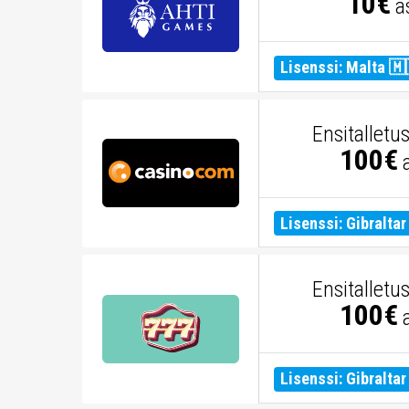
10€
as
Lisenssi: Malta 🇲
Ensitalletu
100€
a
Lisenssi: Gibralta
Ensitalletu
100€
a
Lisenssi: Gibralta