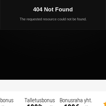
sbonus
Talletusbonus
Bonusraha yht.